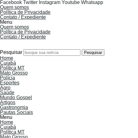
Facebook
Twitter
Instagram
Youtube
Whatsapp
Quem somos
Política de Privacidade
Contato / Expediente
Menu
Quem somos
Política de Privacidade
Contato / Expediente
6 de Agosto de 2026
Pesquisar
Pesquisar
Home
Cuiabá
Política MT
Mato Grosso
Polícia
Esportes
Agro
Saúde
Mundo Gospel
Artigos
Gastronomia
Pautas Sociais
Menu
Home
Cuiabá
Política MT
Mato Grosso