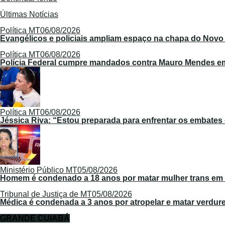
Share
Últimas Notícias
Política MT
06/08/2026
Evangélicos e policiais ampliam espaço na chapa do Novo
Política MT
06/08/2026
Polícia Federal cumpre mandados contra Mauro Mendes em 
Política MT
06/08/2026
Jéssica Riva: “Estou preparada para enfrentar os embate
Ministério Público MT
05/08/2026
Homem é condenado a 18 anos por matar mulher trans em
Tribunal de Justiça de MT
05/08/2026
Médica é condenada a 3 anos por atropelar e matar verdur
GRANDE CUIABÁ