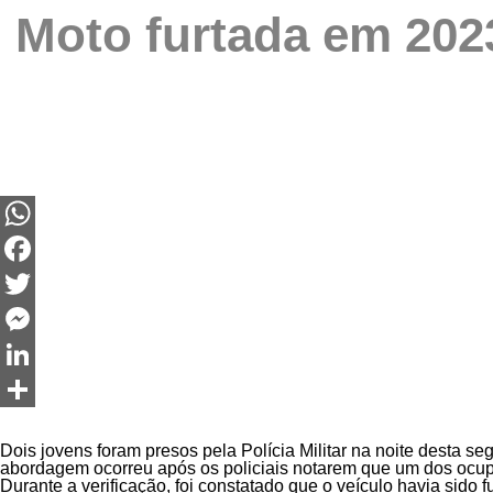
Moto furtada em 202
WhatsApp
Facebook
Twitter
Messenger
LinkedIn
Share
Dois jovens foram presos pela Polícia Militar na noite desta s
abordagem ocorreu após os policiais notarem que um dos ocu
Durante a verificação, foi constatado que o veículo havia sido