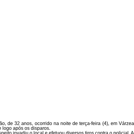
, de 32 anos, ocorrido na noite de terça-feira (4), em Várzea
e logo após os disparos.
to invadiu o local e efetuou diversos tiros contra o policial. A