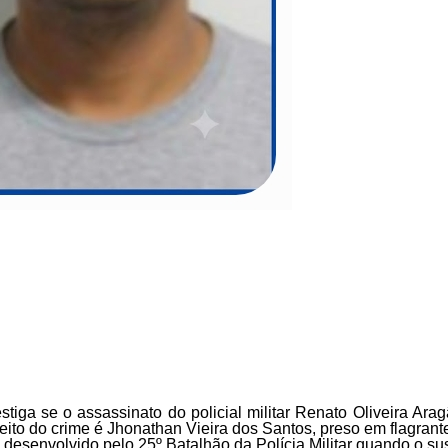
a se o assassinato do policial militar Renato Oliveira Aragão
eito do crime é Jhonathan Vieira dos Santos, preso em flagrant
esenvolvido pelo 25º Batalhão da Polícia Militar quando o suspei