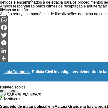
detidos e encaminhados à delegacia para os procedimentos le
Ambos responderão pelos crimes de receptação e adulteração d
ilícitas na região.
A ação reforça a importância de fiscalizações de rotina no comb
WhatsApp
Facebook
Twitter
Messenger
LinkedIn
Share
Leia Também:
Polícia Civil investiga envolvimento de 
Related Topics:
ana barros
Advertisement
Suspeito de matar policial em Várzea Grande já havia regis