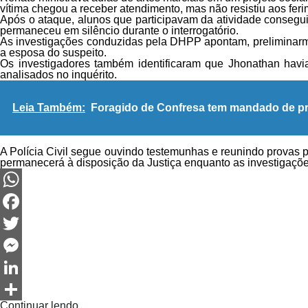
vítima chegou a receber atendimento, mas não resistiu aos feri
Após o ataque, alunos que participavam da atividade conseguir
permaneceu em silêncio durante o interrogatório.
As investigações conduzidas pela DHPP apontam, preliminarme
a esposa do suspeito.
Os investigadores também identificaram que Jhonathan havia 
analisados no inquérito.
Leia Também:
Foragido de Confresa tem mandado de pri
A Polícia Civil segue ouvindo testemunhas e reunindo provas pa
permanecerá à disposição da Justiça enquanto as investigaçõ
WhatsApp
Facebook
Twitter
Messenger
LinkedIn
Continuar lendo