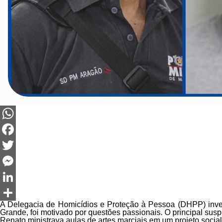
WhatsApp
Facebook
Twitter
Messenger
LinkedIn
A Delegacia de Homicídios e Proteção à Pessoa (DHPP) investig
Share
Grande, foi motivado por questões passionais. O principal susp
Renato ministrava aulas de artes marciais em um projeto social d