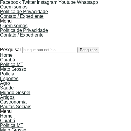
Facebook
Twitter
Instagram
Youtube
Whatsapp
Quem somos
Política de Privacidade
Contato / Expediente
Menu
Quem somos
Política de Privacidade
Contato / Expediente
6 de Agosto de 2026
Pesquisar
Pesquisar
Home
Cuiabá
Política MT
Mato Grosso
Polícia
Esportes
Agro
Saúde
Mundo Gospel
Artigos
Gastronomia
Pautas Sociais
Menu
Home
Cuiabá
Política MT
Mato Grosso