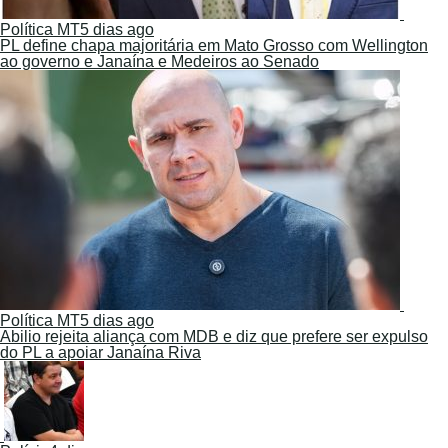
Política MT
5 dias ago
PL define chapa majoritária em Mato Grosso com Wellington
ao governo e Janaína e Medeiros ao Senado
Política MT
5 dias ago
Abilio rejeita aliança com MDB e diz que prefere ser expulso
do PL a apoiar Janaína Riva