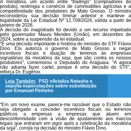
A moratória, um acordo entre “
tradings”
(compradores do
produto), restringia o comércio de commodities agrícolas e a
competitividade dos produtores de Mato Grosso. O ministro
reconsiderou sua decisão liminar anterior e manteve a
legalidade da Lei Estadual Nº 12.709/2024, válida a partir de
janeiro de 2026.
A decisão do magistrado foi devido a um recurso impetrado
pelo governador Mauro Mendes (União), em dezembro de
2024, sobre a suspensão da lei estadual.
“É uma decisão importante e história do ministro do STF Flávio
Dino. Ela autoriza o governo de Mato Grosso a negar
incentivos fiscais e doação de terrenos às empresas
signatárias da moratória da soja, que são contra os nossos
produtores”, comemorou o Deputado do Araguaia. “A agora
não adianta fazer cartel, porque é uma decisão do STF”,
reforça Dr. Eugênio.
Leia Também:
PSD oficializa Natasha e
sepulta especulações sobre substituição
por Emanuel Pinheiro
“Em um novo exame, parece-me razoável que o Estado não
seja obrigado a conceder incentivos fiscais ou terrenos
públicos a empresas a empresas que atuem em
desconformidade com a visão de ajustamento aos marcos
legais que entraram em vigor após a celebração da moratória
da soja”, consta na decisão do ministro Flávio Dino.