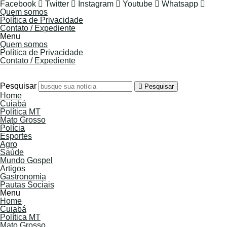
Facebook
Twitter
Instagram
Youtube
Whatsapp
Quem somos
Política de Privacidade
Contato / Expediente
Menu
Quem somos
Política de Privacidade
Contato / Expediente
8 de Agosto de 2026
Pesquisar
Pesquisar
Home
Cuiabá
Política MT
Mato Grosso
Polícia
Esportes
Agro
Saúde
Mundo Gospel
Artigos
Gastronomia
Pautas Sociais
Menu
Home
Cuiabá
Política MT
Mato Grosso