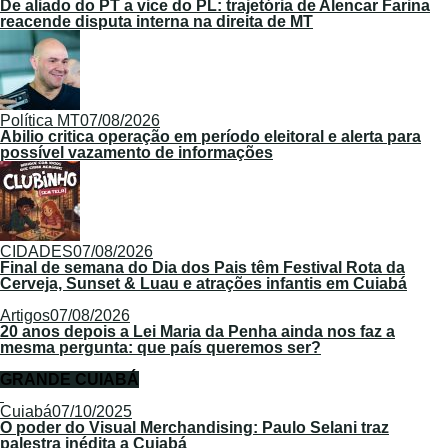
De aliado do PT a vice do PL: trajetória de Alencar Farina
reacende disputa interna na direita de MT
Política MT
07/08/2026
Abilio critica operação em período eleitoral e alerta para
possível vazamento de informações
CIDADES
07/08/2026
Final de semana do Dia dos Pais têm Festival Rota da
Cerveja, Sunset & Luau e atrações infantis em Cuiabá
Artigos
07/08/2026
20 anos depois a Lei Maria da Penha ainda nos faz a
mesma pergunta: que país queremos ser?
GRANDE CUIABÁ
Cuiabá
07/10/2025
O poder do Visual Merchandising: Paulo Selani traz
palestra inédita a Cuiabá