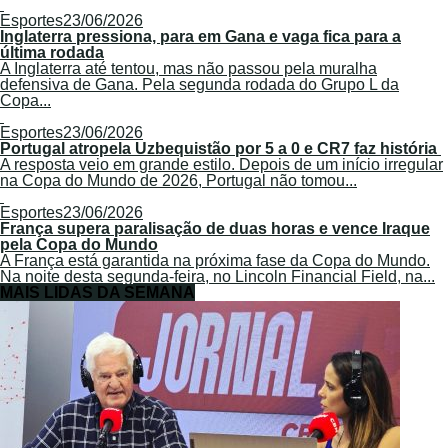
Esportes
23/06/2026
Inglaterra pressiona, para em Gana e vaga fica para a
última rodada
A Inglaterra até tentou, mas não passou pela muralha
defensiva de Gana. Pela segunda rodada do Grupo L da
Copa...
Esportes
23/06/2026
Portugal atropela Uzbequistão por 5 a 0 e CR7 faz história
A resposta veio em grande estilo. Depois de um início irregular
na Copa do Mundo de 2026, Portugal não tomou...
Esportes
23/06/2026
França supera paralisação de duas horas e vence Iraque
pela Copa do Mundo
A França está garantida na próxima fase da Copa do Mundo.
Na noite desta segunda-feira, no Lincoln Financial Field, na...
MAIS LIDAS DA SEMANA