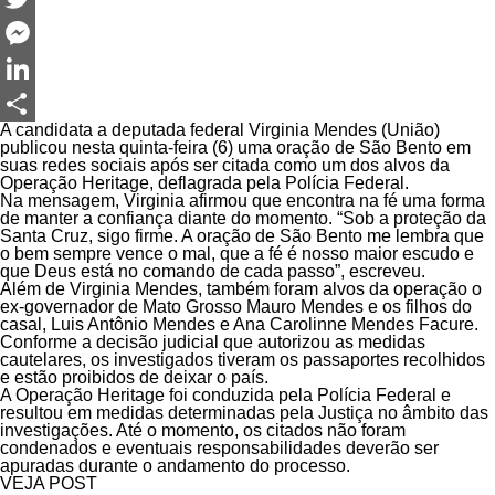
Twitter
Messenger
LinkedIn
A candidata a deputada federal Virginia Mendes (União)
Share
publicou nesta quinta-feira (6) uma oração de São Bento em
suas redes sociais após ser citada como um dos alvos da
Operação Heritage, deflagrada pela Polícia Federal.
Na mensagem, Virginia afirmou que encontra na fé uma forma
de manter a confiança diante do momento. “Sob a proteção da
Santa Cruz, sigo firme. A oração de São Bento me lembra que
o bem sempre vence o mal, que a fé é nosso maior escudo e
que Deus está no comando de cada passo”, escreveu.
Além de Virginia Mendes, também foram alvos da operação o
ex-governador de Mato Grosso Mauro Mendes e os filhos do
casal, Luis Antônio Mendes e Ana Carolinne Mendes Facure.
Conforme a decisão judicial que autorizou as medidas
cautelares, os investigados tiveram os passaportes recolhidos
e estão proibidos de deixar o país.
A Operação Heritage foi conduzida pela Polícia Federal e
resultou em medidas determinadas pela Justiça no âmbito das
investigações. Até o momento, os citados não foram
condenados e eventuais responsabilidades deverão ser
apuradas durante o andamento do processo.
VEJA POST