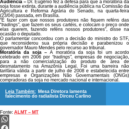
Audiência –
Dr. Eugênio fez a defesa para que a moratória d
soja fosse extinta, durante a audiência pública na Comissão da
Agricultura e Reforma Agrária do Senado, na quarta-feira
(23/04) passada, em Brasília.
“É fazer com que nossos produtores não fiquem reféns das
“
tradings”
, que fazem
os seus cartéis, e colocam o preço ond
elas querem, fazendo reféns nossos produtores”, disse na
ocasião o deputado.
O parlamentar concordou com a decisão do ministro do STF,
que reconsiderou sua própria decisão e parabenizou o
governador Mauro Mendes pelo recurso ao tribunal.
Moratória da soja –
A moratória da soja foi um acord
celebrado em 2006 por
“tradings”,
empresas de negociação
para a não comercialização do produto de área de
desmatamento na Amazônia Legal. Foi uma barreira não
tarifária válida a partir de julho de 2008 e estabelecida entre
empresas e Organizações Não Governamentais (ONGs)
compradoras da soja no mercado nacional e internacional.
Leia Também:
Mesa Diretora lamenta
falecimento do radialista Dirceu Carlino
Fonte:
ALMT – MT
WhatsApp