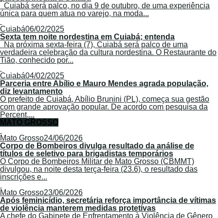
Cuiabá será palco, no dia 9 de outubro, de uma experiência
única para quem atua no varejo, na moda...
Cuiabá
06/02/2025
Sexta tem noite nordestina em Cuiabá; entenda
Na próxima sexta-feira (7), Cuiabá será palco de uma
verdadeira celebração da cultura nordestina. O Restaurante do
Tião, conhecido por...
Cuiabá
04/02/2025
Parceria entre Abílio e Mauro Mendes agrada população,
diz levantamento
O prefeito de Cuiabá, Abílio Brunini (PL), começa sua gestão
com grande aprovação popular. De acordo com pesquisa da
Percent,...
MATO GROSSO
Mato Grosso
24/06/2026
Corpo de Bombeiros divulga resultado da análise de
títulos de seletivo para brigadistas temporários
O Corpo de Bombeiros Militar de Mato Grosso (CBMMT)
divulgou, na noite desta terça-feira (23.6), o resultado das
inscrições e...
Mato Grosso
23/06/2026
Após feminicídio, secretária reforça importância de vítimas
de violência manterem medidas protetivas
A chefe do Gabinete de Enfrentamento à Violência de Gênero