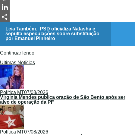
Messenger
LinkedIn
Share
Leia Também:
PSD oficializa Natasha e
sepulta especulações sobre substituição
por Emanuel Pinheiro
Continuar lendo
Últimas Notícias
Política MT
07/08/2026
Virginia Mendes publica oração de São Bento após ser
alvo de operação da PF
Política MT
07/08/2026