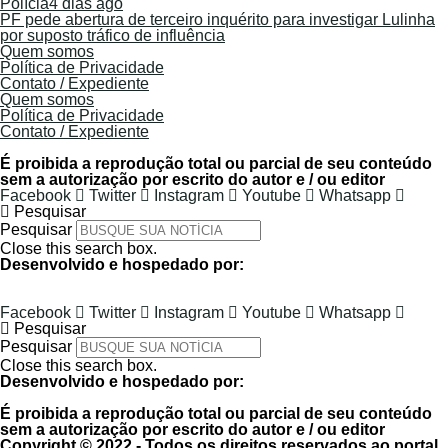
Polícia
4 dias ago
PF pede abertura de terceiro inquérito para investigar Lulinha
por suposto tráfico de influência
Quem somos
Política de Privacidade
Contato / Expediente
Quem somos
Política de Privacidade
Contato / Expediente
É proibida a reprodução total ou parcial de seu conteúdo
sem a autorização por escrito do autor e / ou editor
Facebook
Twitter
Instagram
Youtube
Whatsapp
Pesquisar
Pesquisar
Close this search box.
Desenvolvido e hospedado por:
Facebook
Twitter
Instagram
Youtube
Whatsapp
Pesquisar
Pesquisar
Close this search box.
Desenvolvido e hospedado por:
É proibida a reprodução total ou parcial de seu conteúdo
sem a autorização por escrito do autor e / ou editor
Copyright © 2022 - Todos os direitos reservados ao portal