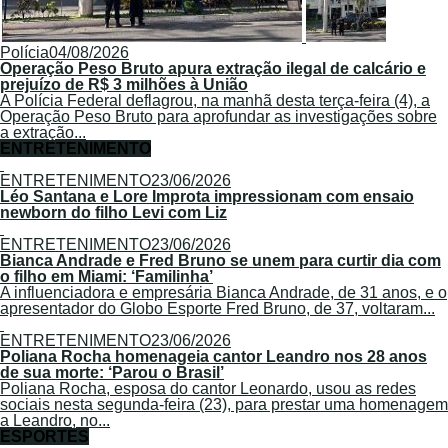
Polícia
04/08/2026
Operação Peso Bruto apura extração ilegal de calcário e
prejuízo de R$ 3 milhões à União
A Polícia Federal deflagrou, na manhã desta terça-feira (4), a
Operação Peso Bruto para aprofundar as investigações sobre
a extração...
ENTRETENIMENTO
ENTRETENIMENTO
23/06/2026
Léo Santana e Lore Improta impressionam com ensaio
newborn do filho Levi com Liz
ENTRETENIMENTO
23/06/2026
Bianca Andrade e Fred Bruno se unem para curtir dia com
o filho em Miami: ‘Familinha’
A influenciadora e empresária Bianca Andrade, de 31 anos, e o
apresentador do Globo Esporte Fred Bruno, de 37, voltaram...
ENTRETENIMENTO
23/06/2026
Poliana Rocha homenageia cantor Leandro nos 28 anos
de sua morte: ‘Parou o Brasil’
Poliana Rocha, esposa do cantor Leonardo, usou as redes
sociais nesta segunda-feira (23), para prestar uma homenagem
a Leandro, no...
ESPORTES