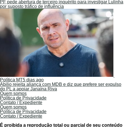
PF pede abertura de terceiro inquérito para investigar Lulinha
por suposto tráfico de influência
Política MT
5 dias ago
Abilio rejeita aliança com MDB e diz que prefere ser expulso
do PL a apoiar Janaína Riva
Quem somos
Política de Privacidade
Contato / Expediente
Quem somos
Política de Privacidade
Contato / Expediente
É proibida a reprodução total ou parcial de seu conteúdo