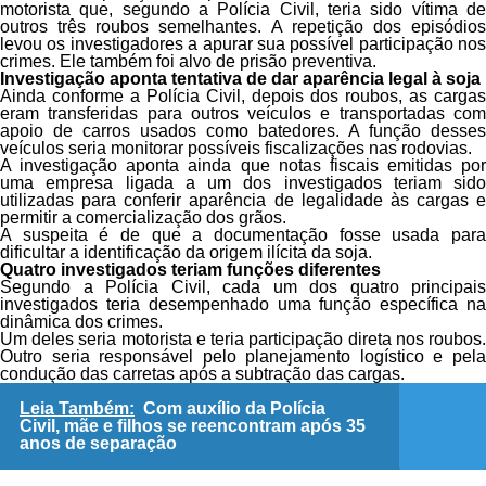
motorista que, segundo a Polícia Civil, teria sido vítima de
outros três roubos semelhantes. A repetição dos episódios
levou os investigadores a apurar sua possível participação nos
crimes. Ele também foi alvo de prisão preventiva.
Investigação aponta tentativa de dar aparência legal à soja
Ainda conforme a Polícia Civil, depois dos roubos, as cargas
eram transferidas para outros veículos e transportadas com
apoio de carros usados como batedores. A função desses
veículos seria monitorar possíveis fiscalizações nas rodovias.
A investigação aponta ainda que notas fiscais emitidas por
uma empresa ligada a um dos investigados teriam sido
utilizadas para conferir aparência de legalidade às cargas e
permitir a comercialização dos grãos.
A suspeita é de que a documentação fosse usada para
dificultar a identificação da origem ilícita da soja.
Quatro investigados teriam funções diferentes
Segundo a Polícia Civil, cada um dos quatro principais
investigados teria desempenhado uma função específica na
dinâmica dos crimes.
Um deles seria motorista e teria participação direta nos roubos.
Outro seria responsável pelo planejamento logístico e pela
condução das carretas após a subtração das cargas.
Leia Também:
Com auxílio da Polícia
Civil, mãe e filhos se reencontram após 35
anos de separação