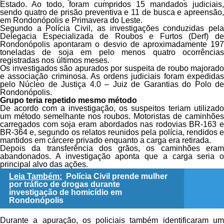
Estado. Ao todo, foram cumpridos 15 mandados judiciais,
sendo quatro de prisão preventiva e 11 de busca e apreensão,
em Rondonópolis e Primavera do Leste.
Segundo a Polícia Civil, as investigações conduzidas pela
Delegacia Especializada de Roubos e Furtos (Derf) de
Rondonópolis apontaram o desvio de aproximadamente 197
toneladas de soja em pelo menos quatro ocorrências
registradas nos últimos meses.
Os investigados são apurados por suspeita de roubo majorado
e associação criminosa. As ordens judiciais foram expedidas
pelo Núcleo de Justiça 4.0 – Juiz de Garantias do Polo de
Rondonópolis.
Grupo teria repetido mesmo método
De acordo com a investigação, os suspeitos teriam utilizado
um método semelhante nos roubos. Motoristas de caminhões
carregados com soja eram abordados nas rodovias BR-163 e
BR-364 e, segundo os relatos reunidos pela polícia, rendidos e
mantidos em cárcere privado enquanto a carga era retirada.
Depois da transferência dos grãos, os caminhões eram
abandonados. A investigação aponta que a carga seria o
principal alvo das ações.
Leia Também:
Polícia Civil prende mulher
por tráfico de drogas durante
investigação de homicídio em
Rondonópolis
Durante a apuração, os policiais também identificaram um