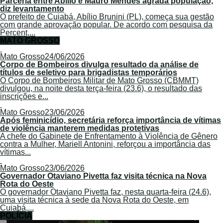
Parceria entre Abílio e Mauro Mendes agrada população,
diz levantamento
O prefeito de Cuiabá, Abílio Brunini (PL), começa sua gestão
com grande aprovação popular. De acordo com pesquisa da
Percent,...
MATO GROSSO
Mato Grosso
24/06/2026
Corpo de Bombeiros divulga resultado da análise de
títulos de seletivo para brigadistas temporários
O Corpo de Bombeiros Militar de Mato Grosso (CBMMT)
divulgou, na noite desta terça-feira (23.6), o resultado das
inscrições e...
Mato Grosso
23/06/2026
Após feminicídio, secretária reforça importância de vítimas
de violência manterem medidas protetivas
A chefe do Gabinete de Enfrentamento à Violência de Gênero
contra a Mulher, Mariell Antonini, reforçou a importância das
vítimas...
Mato Grosso
23/06/2026
Governador Otaviano Pivetta faz visita técnica na Nova
Rota do Oeste
O governador Otaviano Pivetta faz, nesta quarta-feira (24.6),
uma visita técnica à sede da Nova Rota do Oeste, em
Cuiabá,...
POLÍCIA