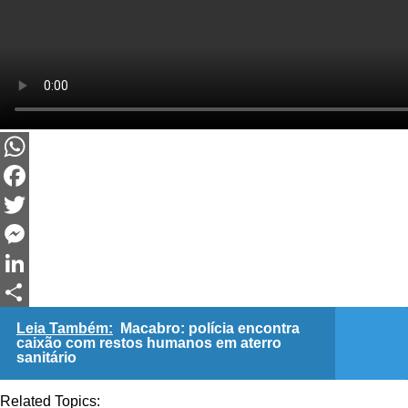
WhatsApp
Facebook
Twitter
Messenger
LinkedIn
Share
Leia Também:
Macabro: polícia encontra
caixão com restos humanos em aterro
sanitário
Related Topics: