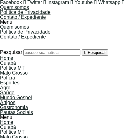
Facebook
Twitter
Instagram
Youtube
Whatsapp
Quem somos
Política de Privacidade
Contato / Expediente
Menu
Quem somos
Política de Privacidade
Contato / Expediente
8 de Agosto de 2026
Pesquisar
Pesquisar
Home
Cuiabá
Política MT
Mato Grosso
Polícia
Esportes
Agro
Saúde
Mundo Gospel
Artigos
Gastronomia
Pautas Sociais
Menu
Home
Cuiabá
Política MT
Mato Grosso