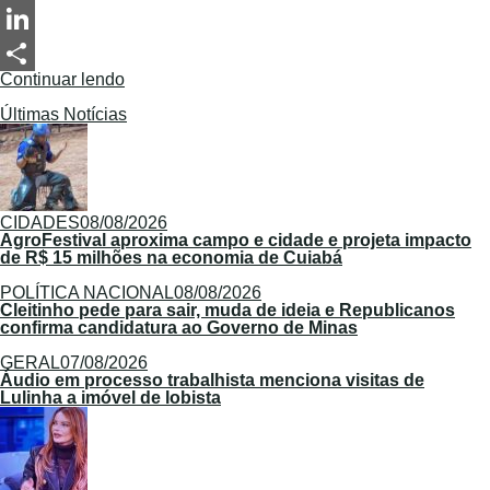
Messenger
LinkedIn
Continuar lendo
Share
Últimas Notícias
CIDADES
08/08/2026
AgroFestival aproxima campo e cidade e projeta impacto
de R$ 15 milhões na economia de Cuiabá
POLÍTICA NACIONAL
08/08/2026
Cleitinho pede para sair, muda de ideia e Republicanos
confirma candidatura ao Governo de Minas
GERAL
07/08/2026
Áudio em processo trabalhista menciona visitas de
Lulinha a imóvel de lobista