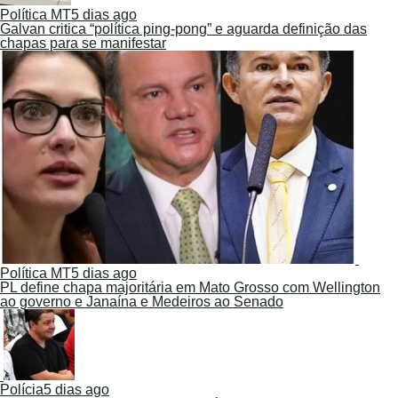
Política MT
5 dias ago
Galvan critica “política ping-pong” e aguarda definição das
chapas para se manifestar
Política MT
5 dias ago
PL define chapa majoritária em Mato Grosso com Wellington
ao governo e Janaína e Medeiros ao Senado
Polícia
5 dias ago