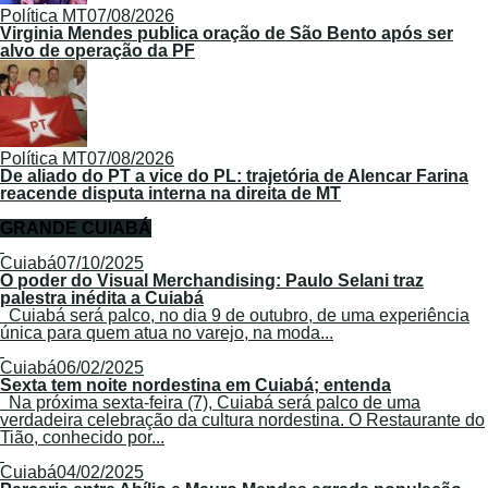
Política MT
07/08/2026
Virginia Mendes publica oração de São Bento após ser
alvo de operação da PF
Política MT
07/08/2026
De aliado do PT a vice do PL: trajetória de Alencar Farina
reacende disputa interna na direita de MT
GRANDE CUIABÁ
Cuiabá
07/10/2025
O poder do Visual Merchandising: Paulo Selani traz
palestra inédita a Cuiabá
Cuiabá será palco, no dia 9 de outubro, de uma experiência
única para quem atua no varejo, na moda...
Cuiabá
06/02/2025
Sexta tem noite nordestina em Cuiabá; entenda
Na próxima sexta-feira (7), Cuiabá será palco de uma
verdadeira celebração da cultura nordestina. O Restaurante do
Tião, conhecido por...
Cuiabá
04/02/2025