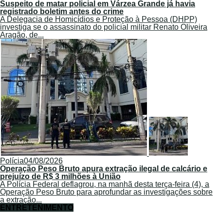
Suspeito de matar policial em Várzea Grande já havia
registrado boletim antes do crime
A Delegacia de Homicídios e Proteção à Pessoa (DHPP)
investiga se o assassinato do policial militar Renato Oliveira
Aragão, de...
Polícia
04/08/2026
Operação Peso Bruto apura extração ilegal de calcário e
prejuízo de R$ 3 milhões à União
A Polícia Federal deflagrou, na manhã desta terça-feira (4), a
Operação Peso Bruto para aprofundar as investigações sobre
a extração...
ENTRETENIMENTO