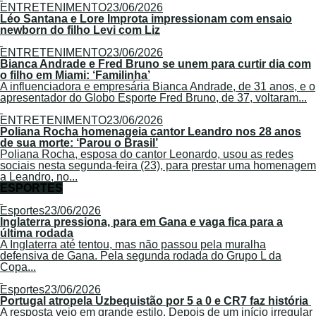
ENTRETENIMENTO
23/06/2026
Léo Santana e Lore Improta impressionam com ensaio
newborn do filho Levi com Liz
ENTRETENIMENTO
23/06/2026
Bianca Andrade e Fred Bruno se unem para curtir dia com
o filho em Miami: ‘Familinha’
A influenciadora e empresária Bianca Andrade, de 31 anos, e o
apresentador do Globo Esporte Fred Bruno, de 37, voltaram...
ENTRETENIMENTO
23/06/2026
Poliana Rocha homenageia cantor Leandro nos 28 anos
de sua morte: ‘Parou o Brasil’
Poliana Rocha, esposa do cantor Leonardo, usou as redes
sociais nesta segunda-feira (23), para prestar uma homenagem
a Leandro, no...
ESPORTES
Esportes
23/06/2026
Inglaterra pressiona, para em Gana e vaga fica para a
última rodada
A Inglaterra até tentou, mas não passou pela muralha
defensiva de Gana. Pela segunda rodada do Grupo L da
Copa...
Esportes
23/06/2026
Portugal atropela Uzbequistão por 5 a 0 e CR7 faz história
A resposta veio em grande estilo. Depois de um início irregular