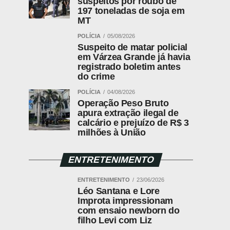
suspeitos por roubo de
197 toneladas de soja em
MT
POLÍCIA
05/08/2026
Suspeito de matar policial
em Várzea Grande já havia
registrado boletim antes
do crime
POLÍCIA
04/08/2026
Operação Peso Bruto
apura extração ilegal de
calcário e prejuízo de R$ 3
milhões à União
ENTRETENIMENTO
ENTRETENIMENTO
23/06/2026
Léo Santana e Lore
Improta impressionam
com ensaio newborn do
filho Levi com Liz