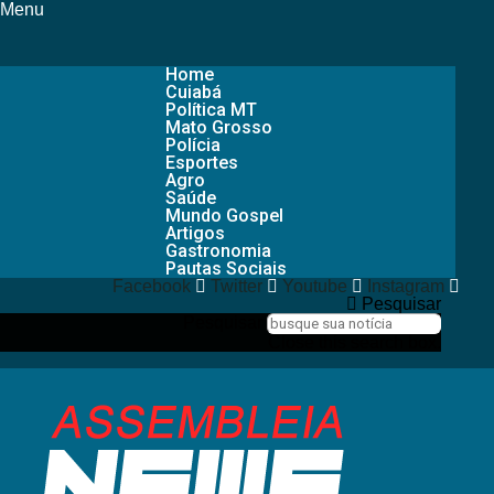
Menu
Home
Cuiabá
Política MT
Mato Grosso
Polícia
Esportes
Agro
Saúde
Mundo Gospel
Artigos
Gastronomia
Pautas Sociais
Facebook
Twitter
Youtube
Instagram
Pesquisar
Pesquisar
Close this search box.