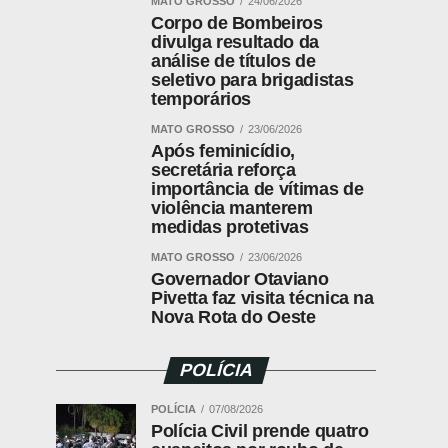
MATO GROSSO
24/06/2026
Corpo de Bombeiros
divulga resultado da
análise de títulos de
seletivo para brigadistas
temporários
MATO GROSSO
23/06/2026
Após feminicídio,
secretária reforça
importância de vítimas de
violência manterem
medidas protetivas
MATO GROSSO
23/06/2026
Governador Otaviano
Pivetta faz visita técnica na
Nova Rota do Oeste
POLÍCIA
POLÍCIA
07/08/2026
Polícia Civil prende quatro