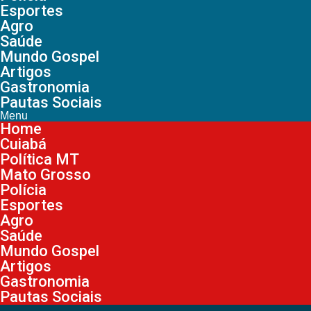
Esportes
Agro
Saúde
Mundo Gospel
Artigos
Gastronomia
Pautas Sociais
Menu
Home
Cuiabá
Política MT
Mato Grosso
Polícia
Esportes
Agro
Saúde
Mundo Gospel
Artigos
Gastronomia
Pautas Sociais