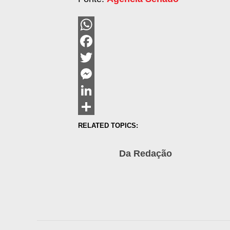
WhatsApp
Facebook
Twitter
Messenger
LinkedIn
Share
RELATED TOPICS:
Da Redação