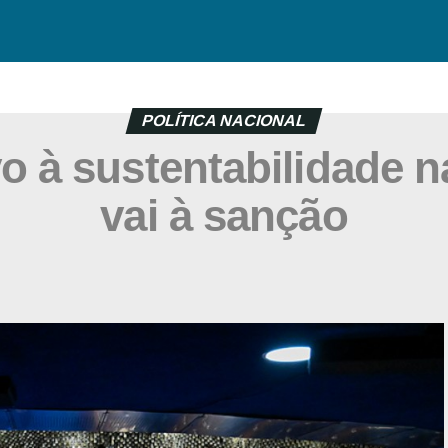
POLÍTICA NACIONAL
vo à sustentabilidade n
vai à sanção