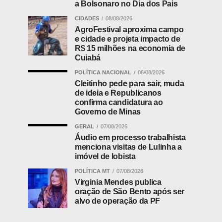
a Bolsonaro no Dia dos Pais
CIDADES
08/08/2026
AgroFestival aproxima campo
e cidade e projeta impacto de
R$ 15 milhões na economia de
Cuiabá
POLÍTICA NACIONAL
08/08/2026
Cleitinho pede para sair, muda
de ideia e Republicanos
confirma candidatura ao
Governo de Minas
GERAL
07/08/2026
Áudio em processo trabalhista
menciona visitas de Lulinha a
imóvel de lobista
POLÍTICA MT
07/08/2026
Virginia Mendes publica
oração de São Bento após ser
alvo de operação da PF