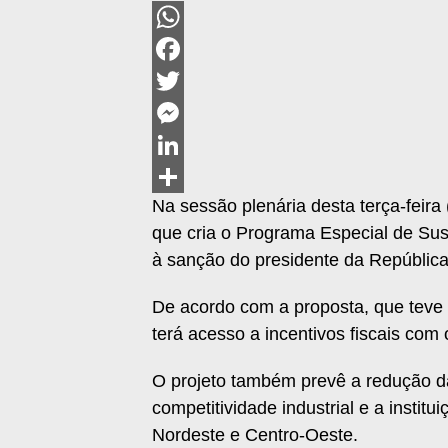
WhatsApp
Facebook
Twitter
Messenger
LinkedIn
Na sessão plenária desta terça-feir
Share
que cria o Programa Especial de Sust
à sanção do presidente da República
De acordo com a proposta, que teve
terá acesso a incentivos fiscais com 
O projeto também prevê a redução d
competitividade industrial e a institu
Nordeste e Centro-Oeste.