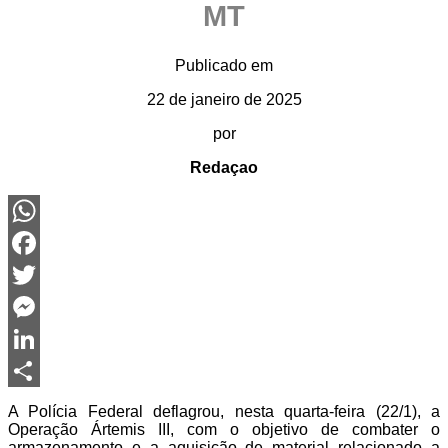
MT
Publicado em
22 de janeiro de 2025
por
Redaçao
WhatsApp
Facebook
Twitter
Messenger
LinkedIn
Share
A Polícia Federal deflagrou, nesta quarta-feira (22/1), a
Operação Ártemis III, com o objetivo de combater o
armazenamento e a aquisição de material relacionado a