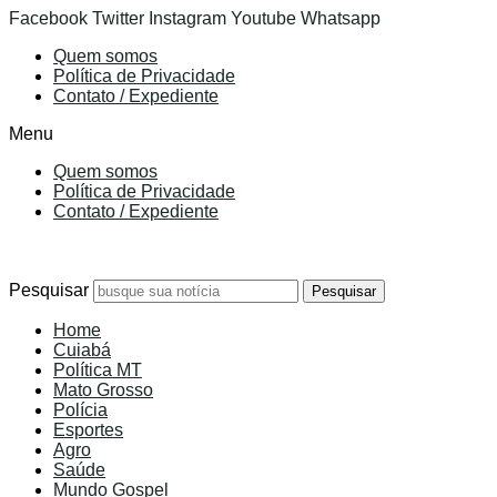
Facebook
Twitter
Instagram
Youtube
Whatsapp
Quem somos
Política de Privacidade
Contato / Expediente
Menu
Quem somos
Política de Privacidade
Contato / Expediente
7 de Agosto de 2026
Pesquisar
Pesquisar
Home
Cuiabá
Política MT
Mato Grosso
Polícia
Esportes
Agro
Saúde
Mundo Gospel