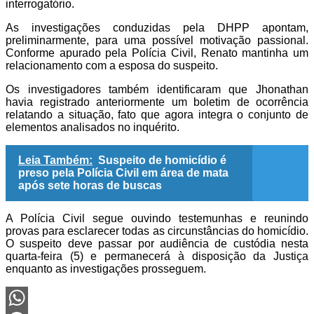
interrogatório.
As investigações conduzidas pela DHPP apontam,
preliminarmente, para uma possível motivação passional.
Conforme apurado pela Polícia Civil, Renato mantinha um
relacionamento com a esposa do suspeito.
Os investigadores também identificaram que Jhonathan
havia registrado anteriormente um boletim de ocorrência
relatando a situação, fato que agora integra o conjunto de
elementos analisados no inquérito.
Leia Também:
Suspeito de homicídio é
preso pela Polícia Civil em área de mata
após sete horas de buscas
A Polícia Civil segue ouvindo testemunhas e reunindo
provas para esclarecer todas as circunstâncias do homicídio.
O suspeito deve passar por audiência de custódia nesta
quarta-feira (5) e permanecerá à disposição da Justiça
enquanto as investigações prosseguem.