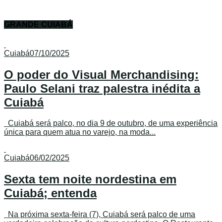
GRANDE CUIABÁ
Cuiabá
07/10/2025
O poder do Visual Merchandising:
Paulo Selani traz palestra inédita a
Cuiabá
Cuiabá será palco, no dia 9 de outubro, de uma experiência
única para quem atua no varejo, na moda...
Cuiabá
06/02/2025
Sexta tem noite nordestina em
Cuiabá; entenda
Na próxima sexta-feira (7), Cuiabá será palco de uma