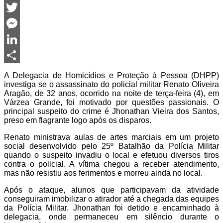
Facebook
Twitter
Messenger
LinkedIn
Share
A Delegacia de Homicídios e Proteção à Pessoa (DHPP)
investiga se o assassinato do policial militar Renato Oliveira
Aragão, de 32 anos, ocorrido na noite de terça-feira (4), em
Várzea Grande, foi motivado por questões passionais. O
principal suspeito do crime é Jhonathan Vieira dos Santos,
preso em flagrante logo após os disparos.
Renato ministrava aulas de artes marciais em um projeto
social desenvolvido pelo 25º Batalhão da Polícia Militar
quando o suspeito invadiu o local e efetuou diversos tiros
contra o policial. A vítima chegou a receber atendimento,
mas não resistiu aos ferimentos e morreu ainda no local.
Após o ataque, alunos que participavam da atividade
conseguiram imobilizar o atirador até a chegada das equipes
da Polícia Militar. Jhonathan foi detido e encaminhado à
delegacia, onde permaneceu em silêncio durante o