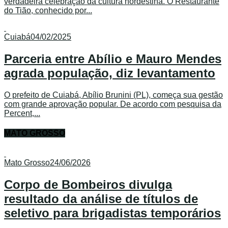
verdadeira celebração da cultura nordestina. O Restaurante
do Tião, conhecido por...
Cuiabá
04/02/2025
Parceria entre Abílio e Mauro Mendes
agrada população, diz levantamento
O prefeito de Cuiabá, Abílio Brunini (PL), começa sua gestão
com grande aprovação popular. De acordo com pesquisa da
Percent,...
MATO GROSSO
Mato Grosso
24/06/2026
Corpo de Bombeiros divulga
resultado da análise de títulos de
seletivo para brigadistas temporários