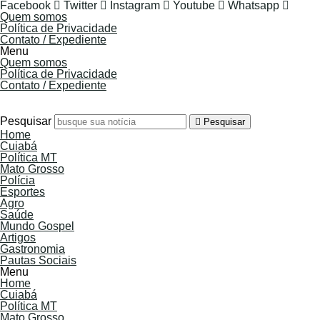
Facebook
Twitter
Instagram
Youtube
Whatsapp
Quem somos
Política de Privacidade
Contato / Expediente
Menu
Quem somos
Política de Privacidade
Contato / Expediente
7 de Agosto de 2026
Pesquisar
Pesquisar
Home
Cuiabá
Política MT
Mato Grosso
Polícia
Esportes
Agro
Saúde
Mundo Gospel
Artigos
Gastronomia
Pautas Sociais
Menu
Home
Cuiabá
Política MT
Mato Grosso