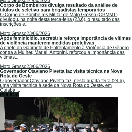
Mato Grosso
24/06/2026
Corpo de Bombeiros divulga resultado da análise de
títulos de seletivo para brigadistas temporários
O Corpo de Bombeiros Militar de Mato Grosso (CBMMT)
divulgou, na noite desta terça-feira (23.6), o resultado das
inscrições e...
Mato Grosso
23/06/2026
Após feminicídio, secretária reforça importância de vítimas
de violência manterem medidas protetivas
A chefe do Gabinete de Enfrentamento à Violência de Gênero
contra a Mulher, Mariell Antonini, reforçou a importância das
vítimas...
Mato Grosso
23/06/2026
Governador Otaviano Pivetta faz visita técnica na Nova
Rota do Oeste
O governador Otaviano Pivetta faz, nesta quarta-feira (24.6),
uma visita técnica à sede da Nova Rota do Oeste, em
Cuiabá,...
POLÍCIA