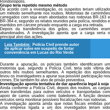
Rondonópolis.
Grupo teria repetido mesmo método
De acordo com a investigação, os suspeitos teriam utilizado
um método semelhante nos roubos. Motoristas de caminhões
carregados com soja eram abordados nas rodovias BR-163 e
BR-364 e, segundo os relatos reunidos pela polícia, rendidos e
mantidos em cárcere privado enquanto a carga era retirada.
Depois da transferência dos grãos, os caminhões eram
abandonados. A investigação aponta que a carga seria o
principal alvo das ações.
Leia Também:
Polícia Civil prende autor
de aplicar salve em suspeito de furtar
conveniência em Lucas do Rio Verde
Durante a apuração, os policiais também identificaram um
motorista que, segundo a Polícia Civil, teria sido vítima de
outros três roubos semelhantes. A repetição dos episódios
levou os investigadores a apurar sua possível participação nos
crimes. Ele também foi alvo de prisão preventiva.
Investigação aponta tentativa de dar aparência legal à soja
Ainda conforme a Polícia Civil, depois dos roubos, as cargas
eram transferidas para outros veículos e transportadas com
apoio de carros usados como batedores. A função desses
veículos seria monitorar possíveis fiscalizações nas rodovias.
A investigação aponta ainda que notas fiscais emitidas por
uma empresa ligada a um dos investigados teriam sido