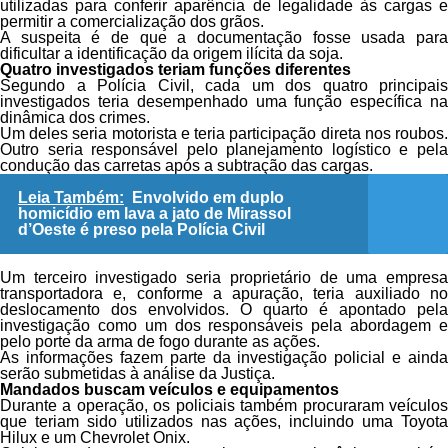
utilizadas para conferir aparência de legalidade às cargas e
permitir a comercialização dos grãos.
A suspeita é de que a documentação fosse usada para
dificultar a identificação da origem ilícita da soja.
Quatro investigados teriam funções diferentes
Segundo a Polícia Civil, cada um dos quatro principais
investigados teria desempenhado uma função específica na
dinâmica dos crimes.
Um deles seria motorista e teria participação direta nos roubos.
Outro seria responsável pelo planejamento logístico e pela
condução das carretas após a subtração das cargas.
Leia Também:
Envolvido em duplo
homicídio em lava a jato de Mirassol
d’Oeste é preso pela Polícia Civil
Um terceiro investigado seria proprietário de uma empresa
transportadora e, conforme a apuração, teria auxiliado no
deslocamento dos envolvidos. O quarto é apontado pela
investigação como um dos responsáveis pela abordagem e
pelo porte da arma de fogo durante as ações.
As informações fazem parte da investigação policial e ainda
serão submetidas à análise da Justiça.
Mandados buscam veículos e equipamentos
Durante a operação, os policiais também procuraram veículos
que teriam sido utilizados nas ações, incluindo uma Toyota
Hilux e um Chevrolet Onix.