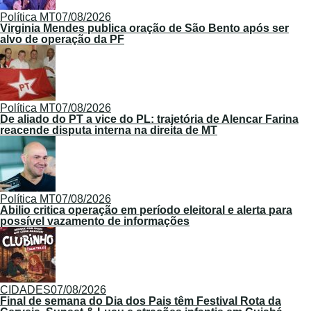
Política MT
07/08/2026
Virginia Mendes publica oração de São Bento após ser
alvo de operação da PF
Política MT
07/08/2026
De aliado do PT a vice do PL: trajetória de Alencar Farina
reacende disputa interna na direita de MT
Política MT
07/08/2026
Abilio critica operação em período eleitoral e alerta para
possível vazamento de informações
CIDADES
07/08/2026
Final de semana do Dia dos Pais têm Festival Rota da