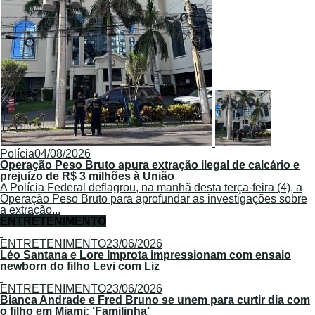
Polícia
04/08/2026
Operação Peso Bruto apura extração ilegal de calcário e
prejuízo de R$ 3 milhões à União
A Polícia Federal deflagrou, na manhã desta terça-feira (4), a
Operação Peso Bruto para aprofundar as investigações sobre
a extração...
ENTRETENIMENTO
ENTRETENIMENTO
23/06/2026
Léo Santana e Lore Improta impressionam com ensaio
newborn do filho Levi com Liz
ENTRETENIMENTO
23/06/2026
Bianca Andrade e Fred Bruno se unem para curtir dia com
o filho em Miami: ‘Familinha’