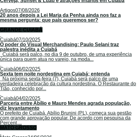
Cerveja, Sunset & Luau e atrações infantis em Cuiabá
Artigos
07/08/2026
20 anos depois a Lei Maria da Penha ainda nos faz a
mesma pergunta: que país queremos ser?
GRANDE CUIABÁ
Cuiabá
07/10/2025
O poder do Visual Merchandising: Paulo Selani traz
palestra inédita a Cuiabá
Cuiabá será palco, no dia 9 de outubro, de uma experiência
única para quem atua no varejo, na moda...
Cuiabá
06/02/2025
Sexta tem noite nordestina em Cuiabá; entenda
Na próxima sexta-feira (7), Cuiabá será palco de uma
verdadeira celebração da cultura nordestina. O Restaurante do
Tião, conhecido por...
Cuiabá
04/02/2025
Parceria entre Abílio e Mauro Mendes agrada população,
diz levantamento
O prefeito de Cuiabá, Abílio Brunini (PL), começa sua gestão
com grande aprovação popular. De acordo com pesquisa da
Percent,...
MATO GROSSO