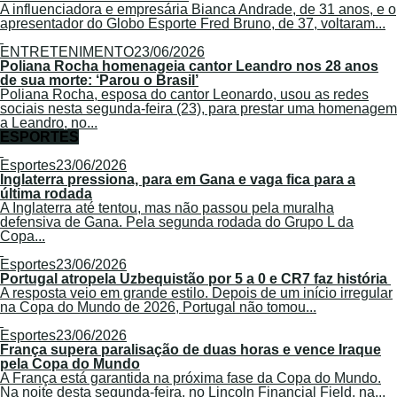
A influenciadora e empresária Bianca Andrade, de 31 anos, e o
apresentador do Globo Esporte Fred Bruno, de 37, voltaram...
ENTRETENIMENTO
23/06/2026
Poliana Rocha homenageia cantor Leandro nos 28 anos
de sua morte: ‘Parou o Brasil’
Poliana Rocha, esposa do cantor Leonardo, usou as redes
sociais nesta segunda-feira (23), para prestar uma homenagem
a Leandro, no...
ESPORTES
Esportes
23/06/2026
Inglaterra pressiona, para em Gana e vaga fica para a
última rodada
A Inglaterra até tentou, mas não passou pela muralha
defensiva de Gana. Pela segunda rodada do Grupo L da
Copa...
Esportes
23/06/2026
Portugal atropela Uzbequistão por 5 a 0 e CR7 faz história
A resposta veio em grande estilo. Depois de um início irregular
na Copa do Mundo de 2026, Portugal não tomou...
Esportes
23/06/2026
França supera paralisação de duas horas e vence Iraque
pela Copa do Mundo
A França está garantida na próxima fase da Copa do Mundo.
Na noite desta segunda-feira, no Lincoln Financial Field, na...