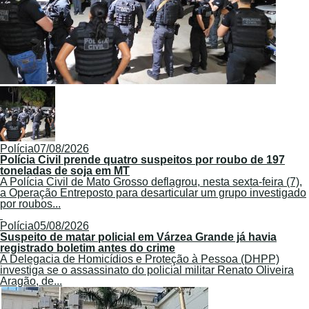
Polícia
07/08/2026
Polícia Civil prende quatro suspeitos por roubo de 197
toneladas de soja em MT
A Polícia Civil de Mato Grosso deflagrou, nesta sexta-feira (7),
a Operação Entreposto para desarticular um grupo investigado
por roubos...
Polícia
05/08/2026
Suspeito de matar policial em Várzea Grande já havia
registrado boletim antes do crime
A Delegacia de Homicídios e Proteção à Pessoa (DHPP)
investiga se o assassinato do policial militar Renato Oliveira
Aragão, de...