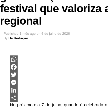
festival que valoriza
regional
Published
1 mês ago
on
6 de julho de 2026
By
Da Redação
WhatsApp
Facebook
Twitter
Messenger
LinkedIn
No próximo dia 7 de julho, quando é celebrado 
Share