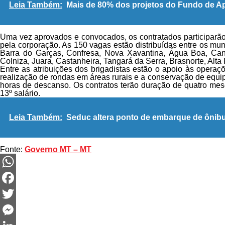
Leia Também:
Mais de 80% dos projetos do Fundo de Apo
Uma vez aprovados e convocados, os contratados participarão 
pela corporação. As 150 vagas estão distribuídas entre os mun
Barra do Garças, Confresa, Nova Xavantina, Água Boa, Cana
Colniza, Juara, Castanheira, Tangará da Serra, Brasnorte, Alta 
Entre as atribuições dos brigadistas estão o apoio às operaç
realização de rondas em áreas rurais e a conservação de equi
horas de descanso. Os contratos terão duração de quatro meses
13º salário.
Leia Também:
Seduc altera ponto de embarque de ônibus
Fonte:
Governo MT – MT
WhatsApp
Facebook
Twitter