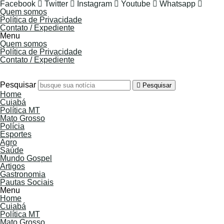
Facebook
Twitter
Instagram
Youtube
Whatsapp
Quem somos
Política de Privacidade
Contato / Expediente
Menu
Quem somos
Política de Privacidade
Contato / Expediente
7 de Agosto de 2026
Pesquisar
Pesquisar
Home
Cuiabá
Política MT
Mato Grosso
Polícia
Esportes
Agro
Saúde
Mundo Gospel
Artigos
Gastronomia
Pautas Sociais
Menu
Home
Cuiabá
Política MT
Mato Grosso