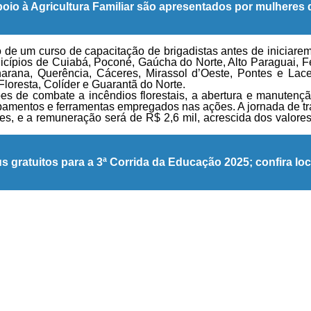
io à Agricultura Familiar são apresentados por mulheres da
de um curso de capacitação de brigadistas antes de iniciarem
icípios de Cuiabá, Poconé, Gaúcha do Norte, Alto Paraguai, Fe
rana, Querência, Cáceres, Mirassol d’Oeste, Pontes e Lace
Floresta, Colíder e Guarantã do Norte.
ões de combate a incêndios florestais, a abertura e manutençã
pamentos e ferramentas empregados nas ações. A jornada de tr
, e a remuneração será de R$ 2,6 mil, acrescida dos valores p
 gratuitos para a 3ª Corrida da Educação 2025; confira loc