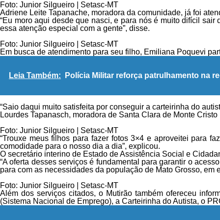
Foto: Junior Silgueiro | Setasc-MT
Adriene Leite Tapanache, moradora da comunidade, já foi atend
“Eu moro aqui desde que nasci, e para nós é muito difícil sair
essa atenção especial com a gente”, disse.
Foto: Junior Silgueiro | Setasc-MT
Em busca de atendimento para seu filho, Emiliana Poquevi part
Leia Também:
Polícia Militar reforça patrulhamento na
“Saio daqui muito satisfeita por conseguir a carteirinha do autis
Lourdes Tapanasch, moradora de Santa Clara de Monte Cristo h
Foto: Junior Silgueiro | Setasc-MT
“Trouxe meus filhos para fazer fotos 3×4 e aproveitei para 
comodidade para o nosso dia a dia”, explicou.
O secretário interino de Estado de Assistência Social e Cida
“A oferta desses serviços é fundamental para garantir o aces
para com as necessidades da população de Mato Grosso, em esp
Foto: Junior Silgueiro | Setasc-MT
Além dos serviços citados, o Mutirão também ofereceu info
(Sistema Nacional de Emprego), a Carteirinha do Autista, o P