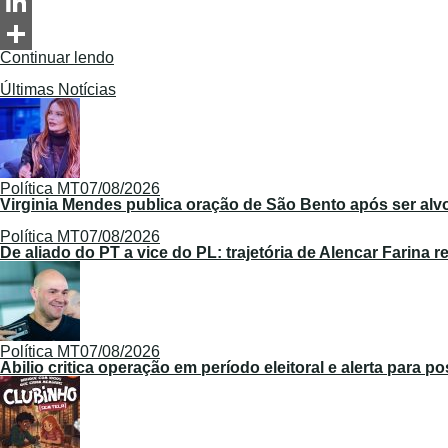
Messenger
LinkedIn
Continuar lendo
Share
Últimas Notícias
Política MT
07/08/2026
Virginia Mendes publica oração de São Bento após ser alv
Política MT
07/08/2026
De aliado do PT a vice do PL: trajetória de Alencar Farina 
Política MT
07/08/2026
Abilio critica operação em período eleitoral e alerta para 