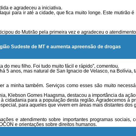
ida e agradeceu a iniciativa.
 daqui para ir até a cidade, que fica muito longe. Este mutirã
icipou do Mutirão pela primeira vez e agradeceu o atendimento
 região Sudeste de MT e aumenta apreensão de drogas
ta do meu filho. Foi tudo muito fácil e rápido”, comentou.
á 5 anos, mas natural de San Ignacio de Velasco, na Bolívia, 
fazer a minha também. Serviços como esses são muito necessá
dania, Klebson Gomes Haagsma, destacou a importância da ação
so à cidadania para a população desta região. Agradecemos à p
ecial, para aqueles que vivem em áreas mais distantes dos gr
rmações e atendimento sobre importantes programas sociais,
ROCON e orientações sobre direitos humanos.