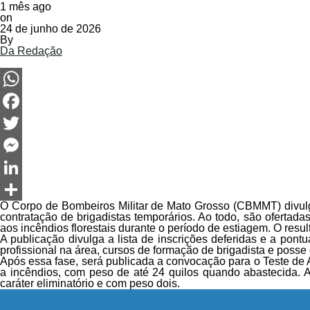
1 mês ago
on
24 de junho de 2026
By
Da Redação
WhatsApp
Facebook
Twitter
Messenger
LinkedIn
O Corpo de Bombeiros Militar de Mato Grosso (CBMMT) divulgou, 
Share
contratação de brigadistas temporários. Ao todo, são ofertad
aos incêndios florestais durante o período de estiagem. O resul
A publicação divulga a lista de inscrições deferidas e a pont
profissional na área, cursos de formação de brigadista e posse
Após essa fase, será publicada a convocação para o Teste de 
a incêndios, com peso de até 24 quilos quando abastecida. A 
caráter eliminatório e com peso dois.