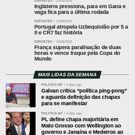
ESPORTES
23/06/2026
Inglaterra pressiona, para em Gana e
vaga fica para a última rodada
ESPORTES
23/06/2026
Portugal atropela Uzbequistão por 5 a
0 e CR7 faz história
Supervisora da Assistência Técnica e Gerencial (ATeG) do Serviço
ESPORTES
23/06/2026
Nacional de Aprendizagem Rural de Mato Grosso (Senar MT), Cristiani
França supera paralisação de duas
Santos Bernini
horas e vence Iraque pela Copa do
Mundo
Cristiani destaca que atualmente a instituição atende 26
produtores de cacau na região norte do estado, por meio
MAIS LIDAS DA SEMANA
da cadeia de Fruticultura Perene. Ela destaca que o
POLÍTICA MT
6 dias ago
Festival do Chocolate é uma oportunidade para
Galvan critica “política ping-pong”
apresentar o potencial da cultura e incentivar novos
e aguarda definição das chapas
agricultores a investirem na atividade.
para se manifestar
“O Festival do Chocolate vai muito além da exposição de
POLÍTICA MT
6 dias ago
PL define chapa majoritária em
produtos. É um espaço de aprendizado e valorização da
Mato Grosso com Wellington ao
nossa cacauicultura. Neste ano, vamos apresentar a
governo e Janaína e Medeiros ao