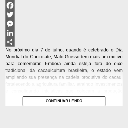
WhatsApp
Facebook
Twitter
Messenger
LinkedIn
No próximo dia 7 de julho, quando é celebrado o Dia
Share
Mundial do Chocolate, Mato Grosso tem mais um motivo
para comemorar. Embora ainda esteja fora do eixo
tradicional da cacauicultura brasileira, o estado vem
ampliando sua presença na cadeia produtiva do cacau,
fortalecendo a agricultura familiar, atraindo investimentos
e consolidando iniciativas que colocam a produção
regional em evidência.
CONTINUAR LENDO
O Brasil ocupa atualmente a sétima posição entre os
maiores produtores de cacau do mundo, com uma
produção próxima de 200 mil toneladas anuais. Segundo