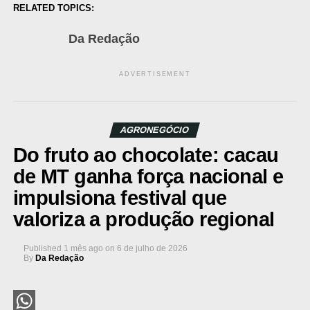
Share
RELATED TOPICS:
Da Redação
ADVERTISEMENT
AGRONEGÓCIO
Do fruto ao chocolate: cacau
de MT ganha força nacional e
impulsiona festival que
valoriza a produção regional
Published
1 mês ago
on
6 de julho de 2026
By
Da Redação