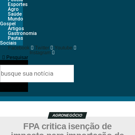
Esportes
Agro
Saúde
Mundo
Gospel
Artigos
Gastronomia
Pautas
Sociais
Facebook
Twitter
Youtube
Instagram
Pesquisar
Pesquisar
Close this
search box.
AGRONEGÓCIO
FPA critica isenção de