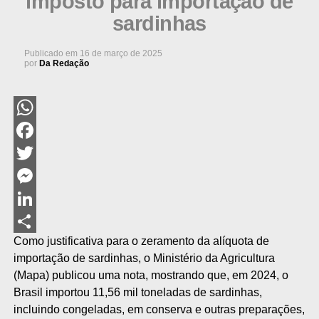
imposto para importação de
sardinhas
Publicado em
16 de março de 2025
por
Da Redação
WhatsApp
Facebook
Twitter
Messenger
LinkedIn
Como justificativa para o zeramento da alíquota de
Share
importação de sardinhas, o Ministério da Agricultura
(Mapa) publicou uma nota, mostrando que, em 2024, o
Brasil importou 11,56 mil toneladas de sardinhas,
incluindo congeladas, em conserva e outras preparações,