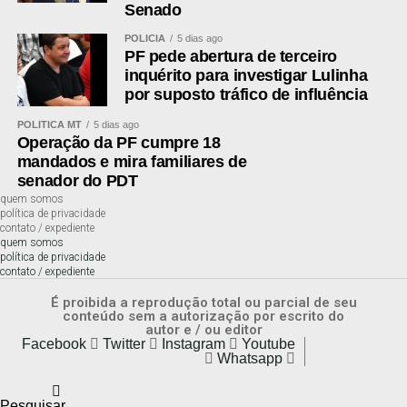
Trilha Sensorial do Cacau ao Chocolate, onde o público
Senado
poderá conhecer todas as etapas da transformação do
POLÍCIA
5 dias ago
fruto em chocolate, desde a produção até a degustação.
PF pede abertura de terceiro
Também teremos a Feira Natural do Campo, com a
inquérito para investigar Lulinha
comercialização de produtos da agricultura rural. Nosso
por suposto tráfico de influência
trabalho por meio da ATeG busca fortalecer a
POLÍTICA MT
5 dias ago
cacauicultura local, incentivar a agregação de valor,
Operação da PF cumpre 18
ampliar as oportunidades de comercialização e mostrar
mandados e mira familiares de
que o cacau é uma excelente alternativa para
senador do PDT
diversificação da produção e geração de renda. Mato
quem somos
política de privacidade
Grosso possui grande potencial para expandir essa
contato / expediente
cultura, e eventos como este despertam o interesse de
quem somos
política de privacidade
novos produtores e fortalecem toda a cadeia produtiva”.
contato / expediente
É proibida a reprodução total ou parcial de seu
Leia Também:
Colheita da soja deve
conteúdo sem a autorização por escrito do
pressionar fretes rodoviários a partir
autor e / ou editor
Facebook
Twitter
Instagram
Youtube
de fevereiro
Whatsapp
Para Zilda, o crescimento da produção estadual
Pesquisar