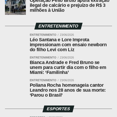
Operação Peso Bruto apura extração
experiências e incentivo à cacauicultura. A programação
ilegal de calcário e prejuízo de R$ 3
milhões à União
aproxima produtores, consumidores e interessados na
cultura do cacau, promovendo oportunidades de
capacitação, agregação de valor aos produtos e
ENTRETENIMENTO
ampliação de mercados. Para o Senar Mato Grosso, a
participação no evento também reforça o trabalho
ENTRETENIMENTO
23/06/2026
Léo Santana e Lore Improta
desenvolvido pela Assistência Técnica e Gerencial
impressionam com ensaio newborn
(ATeG), que acompanha produtores rurais e contribui para
do filho Levi com Liz
o fortalecimento da atividade no estado.
ENTRETENIMENTO
23/06/2026
Bianca Andrade e Fred Bruno se
unem para curtir dia com o filho em
Miami: ‘Familinha’
ENTRETENIMENTO
23/06/2026
Poliana Rocha homenageia cantor
Leandro nos 28 anos de sua morte:
‘Parou o Brasil’
ESPORTES