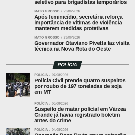
seletivo para brigadistas temporários
Leia Também:
Santa Catarina
MATO GROSSO
23/06/2026
Após feminicídio, secretária reforça
confirma novo foco e reforça
importância de vítimas de violência
vigilância sanitária
manterem medidas protetivas
MATO GROSSO
23/06/2026
Foi observando esse potencial que o Festival do
Governador Otaviano Pivetta faz visita
Chocolate de Mato Grosso cresceu e mais atividades foi
técnica na Nova Rota do Oeste
acrescentada a programação que já era extensa, há dois
anos em parceria com a Famato os visitantes podem
POLÍCIA
conhecer o produto innatura, conhecer o processo de
transformação da fruta em chocolate e conhecer a história
POLÍCIA
07/08/2026
Polícia Civil prende quatro suspeitos
por trás desse produto que segue como líder de
por roubo de 197 toneladas de soja
preferencia mundial.
em MT
Para a supervisora da Assistência Técnica e Gerencial
POLÍCIA
05/08/2026
Suspeito de matar policial em Várzea
(ATeG) do Serviço Nacional de Aprendizagem Rural de
Grande já havia registrado boletim
Mato Grosso (Senar MT), Cristiani Santos Bernini, além
antes do crime
de valorizar a produção regional, o Festival do Chocolate
POLÍCIA
04/08/2026
se destaca como um espaço de conhecimento, troca de