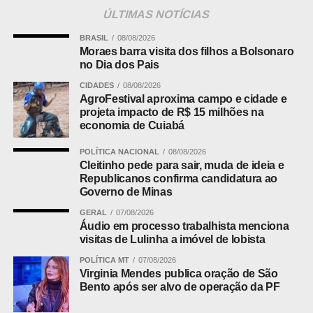
dados do Ministério da Agricultura e da Organização
ÚLTIMAS NOTÍCIAS
Internacional do Cacau (ICCO), toda a cadeia produtiva
BRASIL
08/08/2026
movimenta cerca de R$ 23 bilhões por ano e gera
Moraes barra visita dos filhos a Bolsonaro
aproximadamente 200 mil empregos diretos e indiretos.
no Dia dos Pais
CIDADES
08/08/2026
Embora Bahia e Pará continuem liderando a produção
AgroFestival aproxima campo e cidade e
nacional, estados como Mato Grosso vêm apresentando
projeta impacto de R$ 15 milhões na
crescimento consistente, especialmente por meio de
economia de Cuiabá
sistemas agroflorestais, que aliam produtividade,
POLÍTICA NACIONAL
08/08/2026
preservação ambiental e geração de renda para
Cleitinho pede para sair, muda de ideia e
pequenos produtores.
Republicanos confirma candidatura ao
Governo de Minas
Em Mato Grosso, a cacauicultura avança principalmente
GERAL
07/08/2026
em municípios das regiões Norte e Noroeste, favorecidos
Áudio em processo trabalhista menciona
pelo clima tropical e pelo incentivo à diversificação
visitas de Lulinha a imóvel de lobista
agrícola. Além da produção das amêndoas, cresce
POLÍTICA MT
07/08/2026
também o número de agroindústrias artesanais voltadas à
Virginia Mendes publica oração de São
fabricação de chocolates de origem, agregando valor à
Bento após ser alvo de operação da PF
matéria-prima produzida dentro do próprio estado.