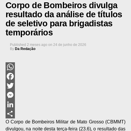
Corpo de Bombeiros divulga
resultado da análise de títulos
de seletivo para brigadistas
temporários
Published
2 meses ago
on
24 de junho de 2026
By
Da Redação
WhatsApp
Facebook
Twitter
Messenger
LinkedIn
O Corpo de Bombeiros Militar de Mato Grosso (CBMMT)
Share
divulgou, na noite desta terça-feira (23.6), o resultado das