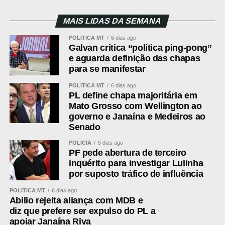
MAIS LIDAS DA SEMANA
POLÍTICA MT
6 dias ago
Galvan critica “política ping-pong”
e aguarda definição das chapas
para se manifestar
POLÍTICA MT
6 dias ago
PL define chapa majoritária em
Mato Grosso com Wellington ao
governo e Janaína e Medeiros ao
Senado
POLÍCIA
5 dias ago
PF pede abertura de terceiro
inquérito para investigar Lulinha
por suposto tráfico de influência
POLÍTICA MT
6 dias ago
Abilio rejeita aliança com MDB e
diz que prefere ser expulso do PL a
apoiar Janaína Riva