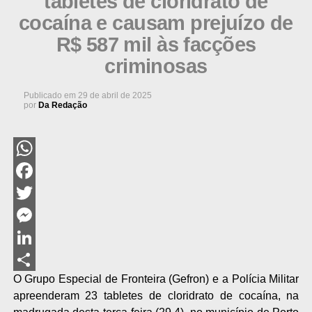
tabletes de cloridrato de
cocaína e causam prejuízo de
R$ 587 mil às facções
criminosas
Publicado em
29 de abril de 2025
por
Da Redação
WhatsApp
Facebook
Twitter
Messenger
LinkedIn
O Grupo Especial de Fronteira (Gefron) e a Polícia Militar
Share
apreenderam 23 tabletes de cloridrato de cocaína, na