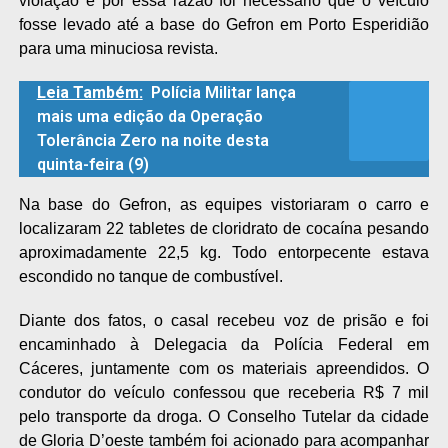
violação e por essa razão foi necessário que o veículo
fosse levado até a base do Gefron em Porto Esperidião
para uma minuciosa revista.
Leia Também:
Polícia Militar lança
mais uma edição da Operação
Tolerância Zero na noite desta
quinta-feira (9)
Na base do Gefron, as equipes vistoriaram o carro e
localizaram 22 tabletes de cloridrato de cocaína pesando
aproximadamente 22,5 kg. Todo entorpecente estava
escondido no tanque de combustível.
Diante dos fatos, o casal recebeu voz de prisão e foi
encaminhado à Delegacia da Polícia Federal em
Cáceres, juntamente com os materiais apreendidos. O
condutor do veículo confessou que receberia R$ 7 mil
pelo transporte da droga. O Conselho Tutelar da cidade
de Gloria D’oeste também foi acionado para acompanhar