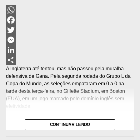
WhatsApp
Facebook
Twitter
Messenger
LinkedIn
A Inglaterra até tentou, mas não passou pela muralha
Share
defensiva de Gana. Pela segunda rodada do Grupo L da
Copa do Mundo, as seleções empataram em 0 a 0 na
tarde desta terça-feira, no Gillette Stadium, em Boston
(EUA), em um jogo marcado pelo domínio inglês sem
efetividade.
O resultado adia a classificação britânica para a fase final
CONTINUAR LENDO
da chave e deixa a decisão para a última rodada.