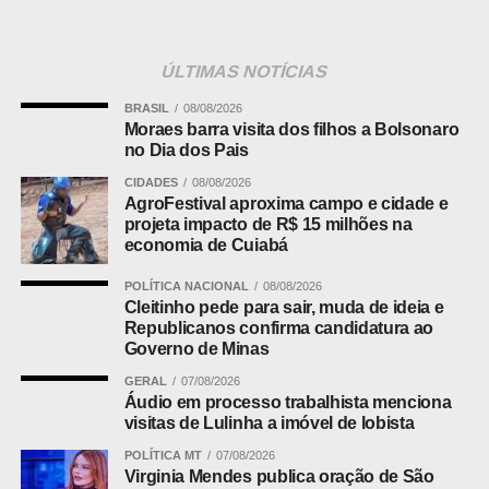
Situação do Grupo L
Com o empate, Inglaterra e Gana chegam aos
4 pontos
.
ÚLTIMAS NOTÍCIAS
Os ingleses, no entanto, mantêm a liderança do grupo no
saldo de gol. Ambas as seleções dependem de si para
BRASIL
08/08/2026
Moraes barra visita dos filhos a Bolsonaro
avançar às oitavas de final.
no Dia dos Pais
Primeiro tempo morno
CIDADES
08/08/2026
AgroFestival aproxima campo e cidade e
projeta impacto de R$ 15 milhões na
A etapa inicial foi de poucas oportunidades em Boston. A
economia de Cuiabá
Inglaterra teve o controle da partida, trocando passes e
ocupando o campo de ataque, mas faltou profundidade
POLÍTICA NACIONAL
08/08/2026
para furar o bloqueio montado por Gana.
Cleitinho pede para sair, muda de ideia e
Republicanos confirma candidatura ao
Governo de Minas
O lance mais perigoso saiu aos 36 minutos: Madueke fez
boa jogada pela direita e cruzou na medida para Rice,
GERAL
07/08/2026
Áudio em processo trabalhista menciona
que cabeceou por cima do gol.
visitas de Lulinha a imóvel de lobista
POLÍTICA MT
07/08/2026
Leia Também:
Pelo 4º mês
Virginia Mendes publica oração de São
consecutivo, Tiquinho Soares é