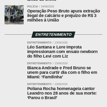
Placar
Inglaterra 0 x 0 Gana
POLÍCIA
04/08/2026
Operação Peso Bruto apura extração
Competicao
Copa do Mundo — 2 rodada do Grupo L
ilegal de calcário e prejuízo de R$ 3
Local
Gillette Stadium, Boston (EUA)
milhões à União
Data
23 de junho de 2026 (terca-feira)
Horario
17h (de Brasilia)
ENTRETENIMENTO
Cartoes
Rice (Inglaterra); Inaki Williams (Gana)
ENTRETENIMENTO
23/06/2026
amarelos
Léo Santana e Lore Improta
impressionam com ensaio newborn
Cartoes
Nenhum
do filho Levi com Liz
vermelhos
ENTRETENIMENTO
23/06/2026
Arbitro
Said Martinez (HON)
Bianca Andrade e Fred Bruno se
unem para curtir dia com o filho em
Assistentes
Walter Lopez e Christian Ramirez (HON)
Miami: ‘Familinha’
VAR
Armando Villarreal (EUA)
ENTRETENIMENTO
23/06/2026
Poliana Rocha homenageia cantor
ESCALACOES
Leandro nos 28 anos de sua morte:
‘Parou o Brasil’
Inglaterra
Pickford; Reece James, Konsa, Guehi e Djed
Spence (O’Reilly); Rice, Elliott Anderson