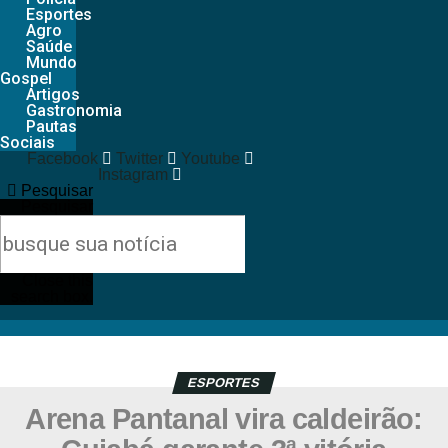
Esportes
Agro
Saúde
Mundo
Gospel
Artigos
Gastronomia
Pautas
Sociais
Facebook
Twitter
Youtube
Instagram
Pesquisar
Pesquisar
Close this
search box.
ESPORTES
Arena Pantanal vira caldeirão: