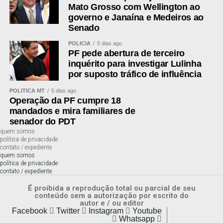
Mato Grosso com Wellington ao
WhatsApp
governo e Janaína e Medeiros ao
Facebook
Senado
Twitter
POLÍCIA
5 dias ago
PF pede abertura de terceiro
Messenger
inquérito para investigar Lulinha
LinkedIn
por suposto tráfico de influência
Share
POLÍTICA MT
5 dias ago
Operação da PF cumpre 18
mandados e mira familiares de
senador do PDT
quem somos
política de privacidade
contato / expediente
quem somos
política de privacidade
contato / expediente
É proibida a reprodução total ou parcial de seu
conteúdo sem a autorização por escrito do
autor e / ou editor
Facebook
Twitter
Instagram
Youtube
Whatsapp