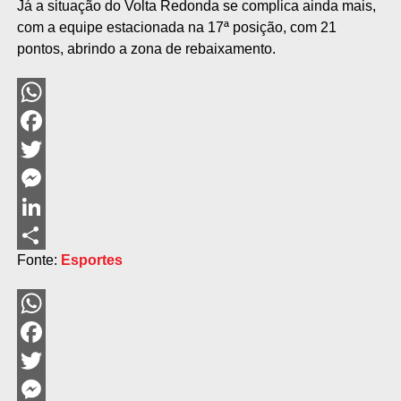
Já a situação do Volta Redonda se complica ainda mais,
com a equipe estacionada na 17ª posição, com 21
pontos, abrindo a zona de rebaixamento.
WhatsApp
Facebook
Twitter
Messenger
LinkedIn
Fonte:
Esportes
Share
WhatsApp
Facebook
Twitter