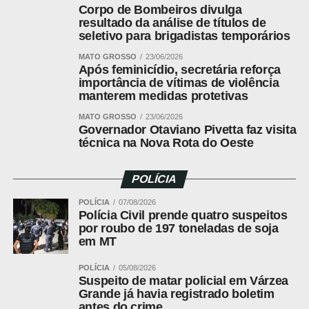
Corpo de Bombeiros divulga
Konsa no momento do chute. Logo depois, os ganeses
resultado da análise de títulos de
balançaram as redes, mas o impedimento foi marcado.
seletivo para brigadistas temporários
MATO GROSSO
23/06/2026
O momento de maior tensão veio aos 41 minutos da
Após feminicídio, secretária reforça
etapa final. O’Reilly recebeu cruzamento na área e
importância de vítimas de violência
acertou o travessão. No rebote, a bola sobrou limpa para
manterem medidas protetivas
Harry Kane, livre na pequena área, mas o atacante isolou
MATO GROSSO
23/06/2026
— para espanto de todos no estádio.
Governador Otaviano Pivetta faz visita
técnica na Nova Rota do Oeste
O apito final confirmou o 0 a 0. A vaga no Grupo L será
decidida na última rodada.
POLÍCIA
POLÍCIA
07/08/2026
Leia Também:
Chile e Colômbia
Polícia Civil prende quatro suspeitos
empatam sem gols pelas
por roubo de 197 toneladas de soja
eliminatórias
em MT
POLÍCIA
05/08/2026
Suspeito de matar policial em Várzea
FICHA
Grande já havia registrado boletim
TÉCNICA
antes do crime