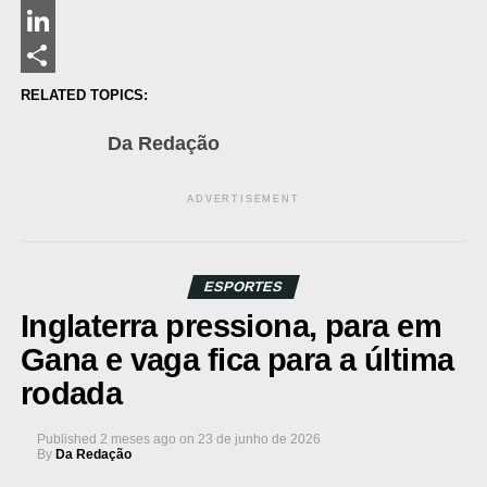
Messenger
LinkedIn
Share
RELATED TOPICS:
Da Redação
ADVERTISEMENT
ESPORTES
Inglaterra pressiona, para em
Gana e vaga fica para a última
rodada
Published
2 meses ago
on
23 de junho de 2026
By
Da Redação