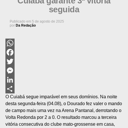
Cuiabá garante 3ª vitória
seguida
Publicado em
5 de agosto de 2025
por
Da Redação
WhatsApp
Facebook
Twitter
Messenger
LinkedIn
O Cuiabá segue imparável em seus domínios. Na noite
Share
desta segunda-feira (04.08), o Dourado fez valer o mando
de campo mais uma vez na Arena Pantanal, derrotando o
Volta Redonda por 2 a 0. O resultado marcou a terceira
vitória consecutiva do clube mato-grossense em casa,