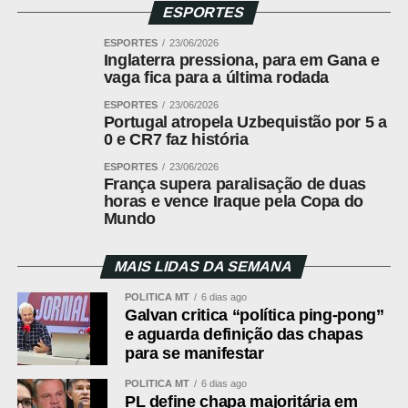
(Eze) e Bellingham (Rogers); Madueke
ESPORTES
(Rashford), Gordon (Saka) e Kane. Tecnico:
ESPORTES
Thomas Tuchel
23/06/2026
Inglaterra pressiona, para em Gana e
Gana
Asare; Senaya (Peprah Oppong), Adjetey,
vaga fica para a última rodada
Opoku e Mensah; Partey, Yerenki e Sibo;
ESPORTES
23/06/2026
Semenyo, Inaki Williams (Fatawu) e Jordan
Portugal atropela Uzbequistão por 5 a
Ayew (Adu (Baba)). Tecnico: Carlos Queiroz
0 e CR7 faz história
ESPORTES
23/06/2026
França supera paralisação de duas
horas e vence Iraque pela Copa do
WhatsApp
Mundo
Facebook
MAIS LIDAS DA SEMANA
Twitter
Messenger
POLÍTICA MT
6 dias ago
Galvan critica “política ping-pong”
LinkedIn
e aguarda definição das chapas
para se manifestar
Fonte:
Esportes
Share
POLÍTICA MT
6 dias ago
PL define chapa majoritária em