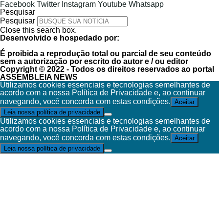
Agricultura e Pecuária de Mato Grosso (Fam
Facebook
Twitter
Instagram
Youtube
Whatsapp
Pesquisar
agronegócio estadual e incentiva diretamente a ex
Pesquisar
Close this search box.
Desenvolvido e hospedado por:
Leia Também:
AgroBrasília 2025 aposta em inova
É proibida a reprodução total ou parcial de seu conteúdo
sem a autorização por escrito do autor e / ou editor
Copyright © 2022 - Todos os direitos reservados ao portal
ASSEMBLEIA NEWS
Utilizamos cookies essenciais e tecnologias semelhantes de
Foi observando esse potencial que o Festival do
acordo com a nossa Política de Privacidade e, ao continuar
navegando, você concorda com estas condições.
atividades foi acrescentada a programação que j
Aceitar
Leia nossa política de privacidade
com a Famato os visitantes podem conhecer o pr
Utilizamos cookies essenciais e tecnologias semelhantes de
transformação da fruta em chocolate e conhecer
acordo com a nossa Política de Privacidade e, ao continuar
navegando, você concorda com estas condições.
Aceitar
segue como líder de preferencia mundial.
Leia nossa política de privacidade
Para a supervisora da Assistência Técnica e G
Aprendizagem Rural de Mato Grosso (Senar MT), Cri
a produção regional, o Festival do Chocolate se
troca de experiências e incentivo à cacauicult
consumidores e interessados na cultura do