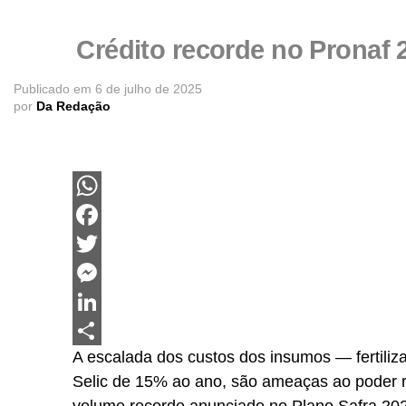
Crédito recorde no Pronaf 
Publicado em
6 de julho de 2025
por
Da Redação
WhatsApp
Facebook
Twitter
Messenger
LinkedIn
A escalada dos custos dos insumos — fertiliz
Share
Selic de 15% ao ano, são ameaças ao poder re