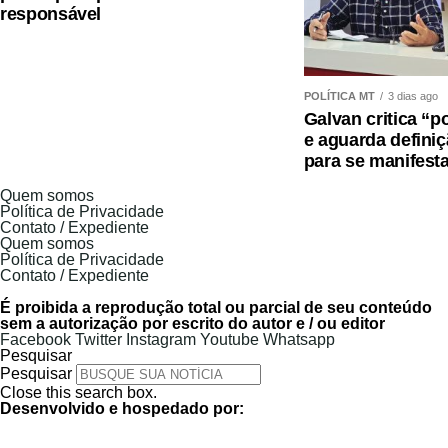
responsável
Em Mato Grosso, a cacauicultura avança principa
Noroeste, favorecidos pelo clima tropical e pelo in
produção das amêndoas, cresce também o número 
POLÍTICA MT
3 dias ago
Galvan critica “p
fabricação de chocolates de origem, agregando v
e aguarda defini
próprio estado.
para se manifesta
Nos últimos anos, o cacau também passou a ser 
Quem somos
Política de Privacidade
para recuperação de áreas degradadas, integração 
Contato / Expediente
Quem somos
renda em propriedades familiares, fatores que vêm
Política de Privacidade
pesquisa, cooperativas e entidades ligadas ao agr
Contato / Expediente
É proibida a reprodução total ou parcial de seu conteúdo
Esse crescimento também impulsiona eventos
sem a autorização por escrito do autor e / ou editor
Facebook
Twitter
Instagram
Youtube
Whatsapp
Chocolate de Mato Grosso, idealizado pela em
Pesquisar
Pesquisar
valorizar a produção local e aproximar produtores,
Close this search box.
se consolidou como uma das principais vitrines do
Desenvolvido e hospedado por:
amplia sua relevância por meio de novas parce