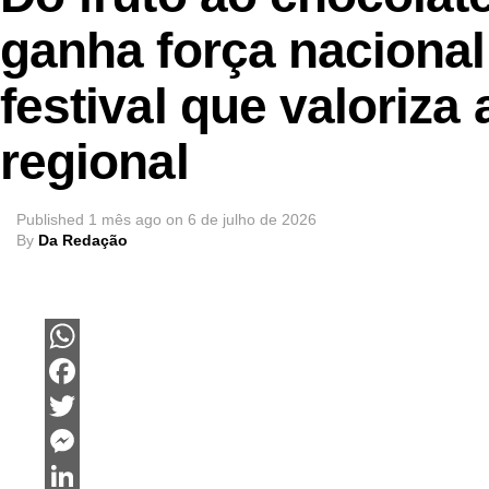
ganha força nacional
festival que valoriza
regional
Published
1 mês ago
on
6 de julho de 2026
By
Da Redação
WhatsApp
Facebook
Twitter
Messenger