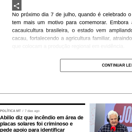
LinkedIn
No próximo dia 7 de julho, quando é celebrado 
Share
tem mais um motivo para comemorar. Embora ain
cacauicultura brasileira, o estado vem amplian
cacau, fortalecendo a agricultura familiar, atraind
que colocam a produção regional em evidência.
O Brasil ocupa atualmente a sétima posição en
CONTINUAR L
mundo, com uma produção próxima de 200 mil
Ministério da Agricultura e da Organização Inte
produtiva movimenta cerca de R$ 23 bilhões p
empregos diretos e indiretos.
Embora Bahia e Pará continuem liderando a prod
POLÍTICA MT
7 dias ago
vêm apresentando crescimento consistente,
Abilio diz que incêndio em área de
agroflorestais, que aliam produtividade, preser
placas solares foi criminoso e
pequenos produtores.
pede apoio para identificar