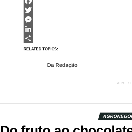
WhatsApp
Facebook
Twitter
Messenger
LinkedIn
Share
RELATED TOPICS:
Da Redação
ADVERT
AGRONEGÓ
Do fruto ao chocolat